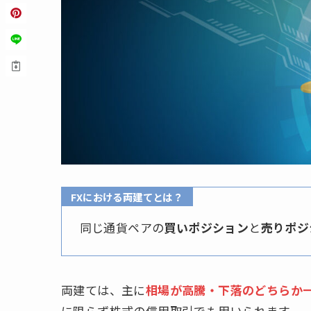
FXにおける両建てとは？
同じ通貨ペアの
買いポジション
と
売りポジ
両建ては、主に
相場が高騰・下落のどちらか
に限らず株式の信用取引でも用いられます。