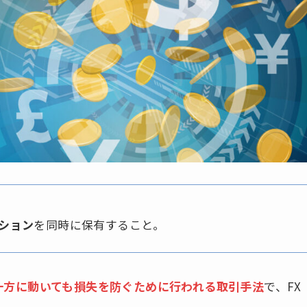
ション
を同時に保有すること。
一方に動いても損失を防ぐために行われる取引手法
で、FX