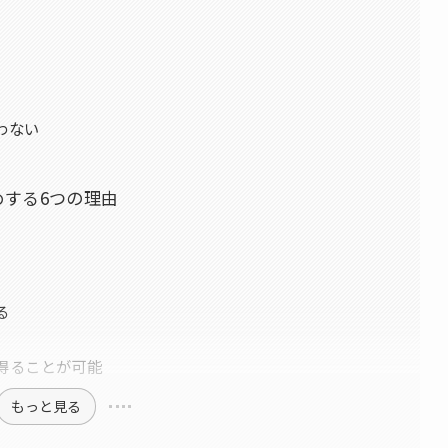
わない
！
めする6つの理由
る
得ることが可能
もっと見る